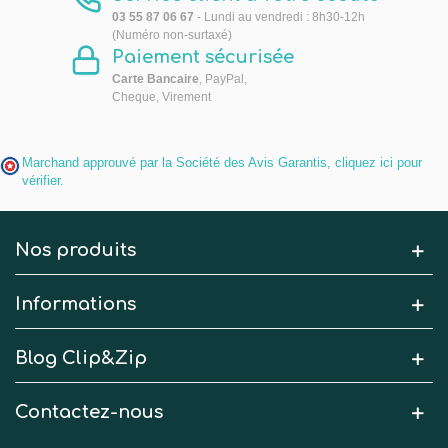
03 55 87 06 67
- Lundi au vendredi : 8h30-12h
(Numéro non-surtaxé)
Paiement sécurisée
Carte Bancaire
, PayPal,
Cheque, Virement
Marchand approuvé par la Société des Avis Garantis,
cliquez ici pour
vérifier
.
Nos produits
Informations
Blog Clip&Zip
Contactez-nous