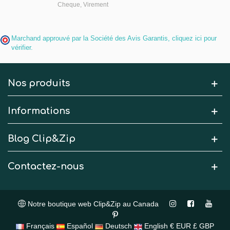
Cheque, Virement
Marchand approuvé par la Société des Avis Garantis,
cliquez ici pour
vérifier
.
Nos produits
Informations
Blog Clip&Zip
Contactez-nous
Notre boutique web Clip&Zip au Canada
Français
Español
Deutsch
English
€ EUR
£ GBP