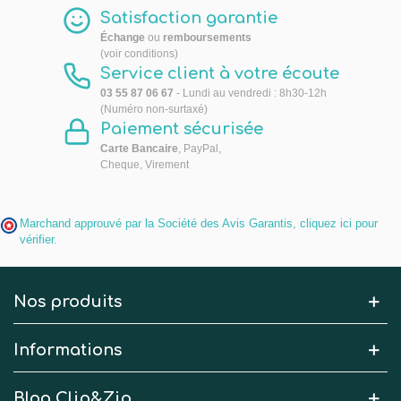
Satisfaction garantie
Échange
ou
remboursements
(voir conditions)
Service client à votre écoute
03 55 87 06 67
- Lundi au vendredi : 8h30-12h
(Numéro non-surtaxé)
Paiement sécurisée
Carte Bancaire
, PayPal,
Cheque, Virement
Marchand approuvé par la Société des Avis Garantis,
cliquez ici pour
vérifier
.
Nos produits
Informations
Blog Clip&Zip