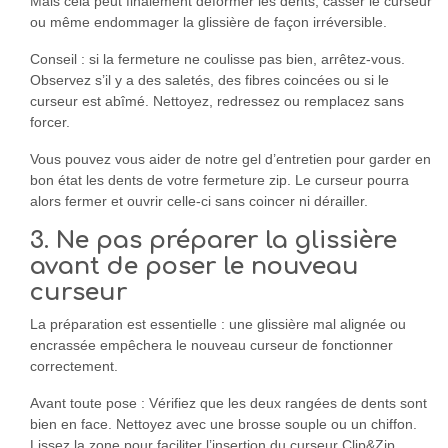
Mais cela peut finalement déformer les dents, casser le curseur
ou même endommager la glissière de façon irréversible.
Conseil : si la fermeture ne coulisse pas bien, arrêtez-vous.
Observez s’il y a des saletés, des fibres coincées ou si le
curseur est abîmé. Nettoyez, redressez ou remplacez sans
forcer.
Vous pouvez vous aider de notre gel d’entretien pour garder en
bon état les dents de votre fermeture zip. Le curseur pourra
alors fermer et ouvrir celle-ci sans coincer ni dérailler.
3. Ne pas préparer la glissière
avant de poser le nouveau
curseur
La préparation est essentielle : une glissière mal alignée ou
encrassée empêchera le nouveau curseur de fonctionner
correctement.
Avant toute pose : Vérifiez que les deux rangées de dents sont
bien en face. Nettoyez avec une brosse souple ou un chiffon.
Lissez la zone pour faciliter l’insertion du curseur Clip&Zip.