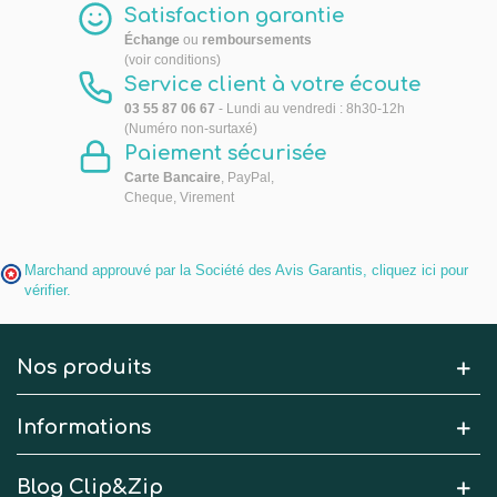
Satisfaction garantie
Échange
ou
remboursements
(voir conditions)
Service client à votre écoute
03 55 87 06 67
- Lundi au vendredi : 8h30-12h
(Numéro non-surtaxé)
Paiement sécurisée
Carte Bancaire
, PayPal,
Cheque, Virement
Marchand approuvé par la Société des Avis Garantis,
cliquez ici pour
vérifier
.
Nos produits
Informations
Blog Clip&Zip