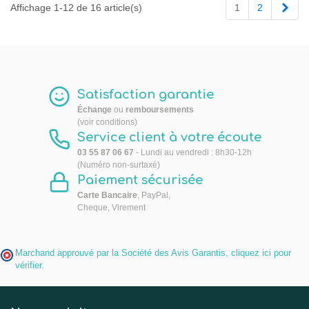
Suiv
Affichage 1-12 de 16 article(s)
1
2
Satisfaction garantie
Échange
ou
remboursements
(voir conditions)
Service client à votre écoute
03 55 87 06 67
- Lundi au vendredi : 8h30-12h
(Numéro non-surtaxé)
Paiement sécurisée
Carte Bancaire
, PayPal,
Cheque, Virement
Marchand approuvé par la Société des Avis Garantis,
cliquez ici pour
vérifier
.