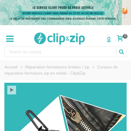
0
Accueil
>
Réparation fermetures tirettes / zip
>
Curseur de
réparation fermeture zip en métal - Clip&Zip