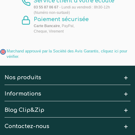
Service client à votre écoute
03 55 87 06 67
- Lundi au vendredi : 8h30-12h
(Numéro non-surtaxé)
Paiement sécurisée
Carte Bancaire
, PayPal,
Cheque, Virement
Marchand approuvé par la Société des Avis Garantis,
cliquez ici pour
vérifier
.
Nos produits
Informations
Blog Clip&Zip
Contactez-nous