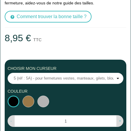
fermeture, aidez-vous de notre guide des tailles.
Comment trouver la bonne taille ?
8,95 €
TTC
CHOISIR MON CURSEUR
COULEUR
Laiton
Argent
Noir
vieilli
-
+