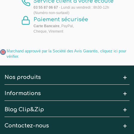
Service client à votre écoute
03 55 87 06 67
- Lundi au vendredi : 8h30-12h
(Numéro non-surtaxé)
Paiement sécurisée
Carte Bancaire
, PayPal,
Cheque, Virement
Marchand approuvé par la Société des Avis Garantis,
cliquez ici pour
vérifier
.
Nos produits
Informations
Blog Clip&Zip
Contactez-nous