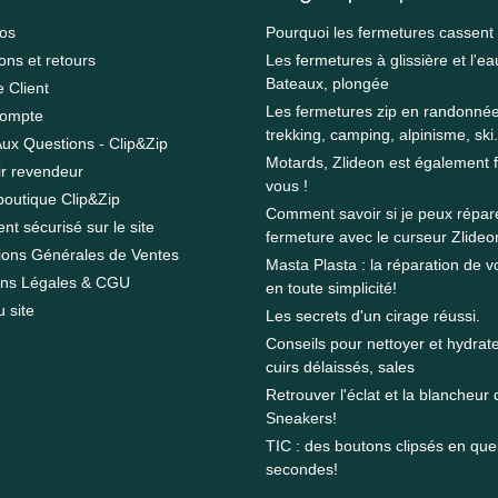
os
Pourquoi les fermetures cassent
ons et retours
Les fermetures à glissière et l'ea
Bateaux, plongée
e Client
Les fermetures zip en randonnée
ompte
trekking, camping, alpinisme, ski.
Aux Questions - Clip&Zip
Motards, Zlideon est également f
r revendeur
vous !
boutique Clip&Zip
Comment savoir si je peux répa
nt sécurisé sur le site
fermeture avec le curseur Zlideo
ions Générales de Ventes
Masta Plasta : la réparation de vo
ons Légales & CGU
en toute simplicité!
u site
Les secrets d'un cirage réussi.
Conseils pour nettoyer et hydrate
cuirs délaissés, sales
Retrouver l'éclat et la blancheur
Sneakers!
TIC : des boutons clipsés en qu
secondes!