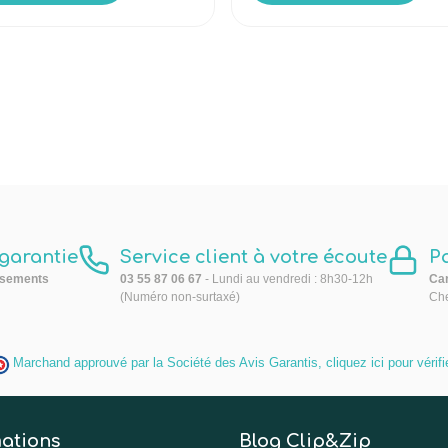
 garantie
Service client à votre écoute
P
sements
03 55 87 06 67
- Lundi au vendredi : 8h30-12h
Car
(Numéro non-surtaxé)
Che
Marchand approuvé par la Société des Avis Garantis,
cliquez ici pour vérifi
ations
Blog Clip&Zip