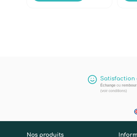
Satisfaction
Échange
ou
rembour
(voir conditions)
Nos produits
Inform