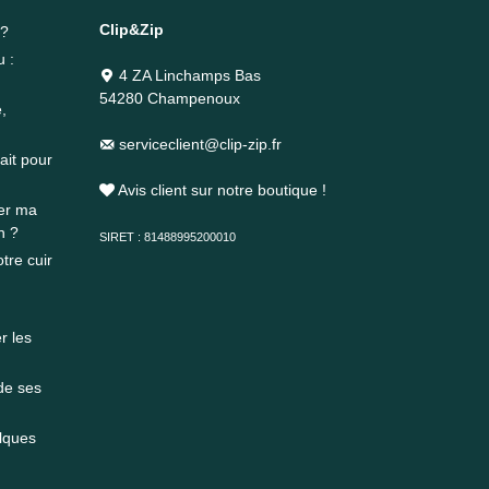
Clip&Zip
 ?
u :
4 ZA Linchamps Bas
54280 Champenoux
,
serviceclient@clip-zip.fr
ait pour
Avis client sur notre boutique !
rer ma
n ?
SIRET : 81488995200010
tre cuir
r les
 de ses
elques