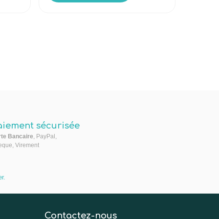
aiement sécurisée
te Bancaire
, PayPal,
que, Virement
er
.
Contactez-nous