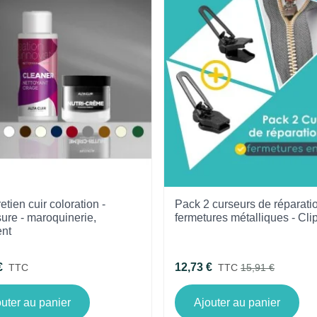
retien cuir coloration -
Pack 2 curseurs de réparati
ure - maroquinerie,
fermetures métalliques - Cl
nt
€
12,73 €
TTC
TTC
15,91 €
uter au panier
Ajouter au panier