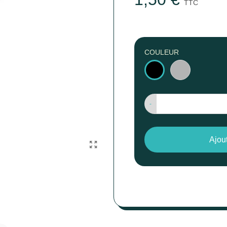
TTC
COULEUR
Argent
Noir
-
Ajou