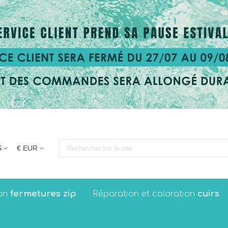
S
€ EUR
fermetures zip
cuirs
on
Réparation et coloration