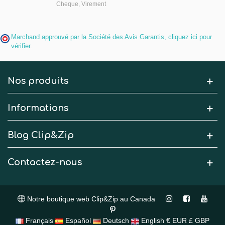
Cheque, Virement
Marchand approuvé par la Société des Avis Garantis,
cliquez ici pour
vérifier
.
Nos produits
Informations
Blog Clip&Zip
Contactez-nous
Notre boutique web Clip&Zip au Canada
Français
Español
Deutsch
English
€ EUR
£ GBP