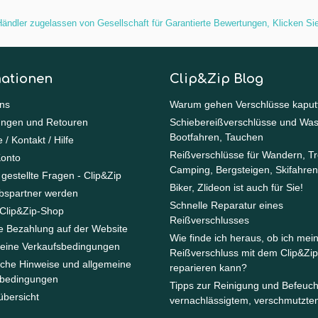
ändler zugelassen von Gesellschaft für Garantierte Bewertungen,
Klicken Sie
mationen
Clip&Zip Blog
ns
Warum gehen Verschlüsse kaput
ungen und Retouren
Schiebereißverschlüsse und Was
Bootfahren, Tauchen
 / Kontakt / Hilfe
Reißverschlüsse für Wandern, Tr
Konto
Camping, Bergsteigen, Skifahren
 gestellte Fragen - Clip&Zip
Biker, Zlideon ist auch für Sie!
ebspartner werden
Schnelle Reparatur eines
Clip&Zip-Shop
Reißverschlusses
e Bezahlung auf der Website
Wie finde ich heraus, ob ich mei
eine Verkaufsbedingungen
Reißverschluss mit dem Clip&Zip
iche Hinweise und allgemeine
reparieren kann?
bedingungen
Tipps zur Reinigung und Befeuc
übersicht
vernachlässigtem, verschmutzte