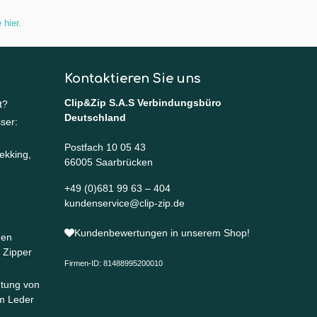
 hier
.
Kontaktieren Sie uns
Clip&Zip S.A.S Verbindungsbüro
t?
Deutschland
ser:
Postfach 10 05 43
ekking,
66005 Saarbrücken
+49 (0)681 99 63 – 404
kundenservice@clip-zip.de
Kundenbewertungen in unserem Shop!
nen
 Zipper
Firmen-ID: 81488995200010
htung von
m Leder