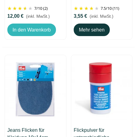
7
/
10
(2)
7.5
/
10
(11)
12,00 €
3,55 €
(inkl. MwSt.)
(inkl. MwSt.)
In den Warenkorb
Mehr sehen
Jeans Flicken für
Flickpulver für