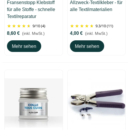
Fransenstopp Klebstoff
Allzweck-Textilkleber - für
für alle Stoffe - schnelle
alle Textilmaterialien
Textilreparatur
9
/
10
(4)
9.3
/
10
(11)
8,60 €
4,00 €
(inkl. MwSt.)
(inkl. MwSt.)
Mehr sehen
Mehr sehen