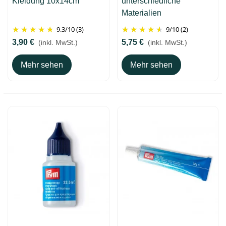
Kleidung 10x14cm
unterschiedliche
Materialien
9.3
/
10
(3)
9
/
10
(2)
3,90 €
5,75 €
(inkl. MwSt.)
(inkl. MwSt.)
Mehr sehen
Mehr sehen