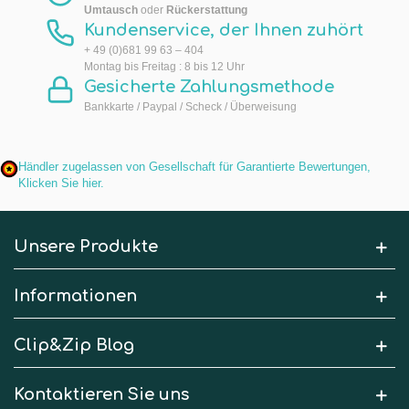
Umtausch
oder
Rückerstattung
Kundenservice, der Ihnen zuhört
+ 49 (0)681 99 63 – 404
Montag bis Freitag : 8 bis 12 Uhr
Gesicherte Zahlungsmethode
Bankkarte / Paypal / Scheck / Überweisung
Händler zugelassen von Gesellschaft für Garantierte Bewertungen,
Klicken Sie hier
.
Unsere Produkte
Informationen
Clip&Zip Blog
Kontaktieren Sie uns