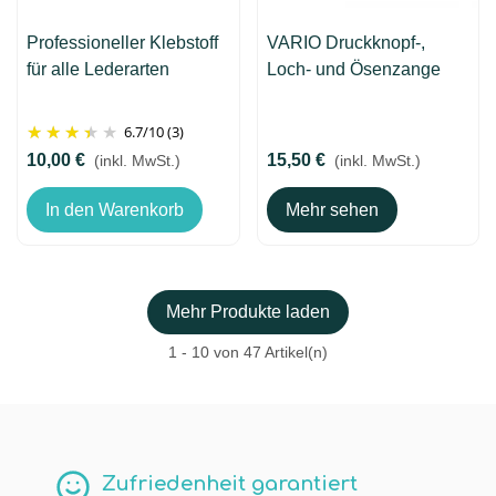
Professioneller Klebstoff
VARIO Druckknopf-,
für alle Lederarten
Loch- und Ösenzange
6.7
/
10
(3)
10,00 €
15,50 €
(inkl. MwSt.)
(inkl. MwSt.)
In den Warenkorb
Mehr sehen
Mehr Produkte laden
1
- 10 von 47 Artikel(n)
Zufriedenheit garantiert