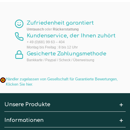
Zufriedenheit garantiert
Umtausch
oder
Rückerstattung
Kundenservice, der Ihnen zuhört
+ 49 (0)681 99 63 – 404
Montag bis Freitag : 8 bis 12 Uhr
Gesicherte Zahlungsmethode
Bankkarte / Paypal / Scheck / Überweisung
Händler zugelassen von Gesellschaft für Garantierte Bewertungen,
Klicken Sie hier
.
Unsere Produkte
Informationen