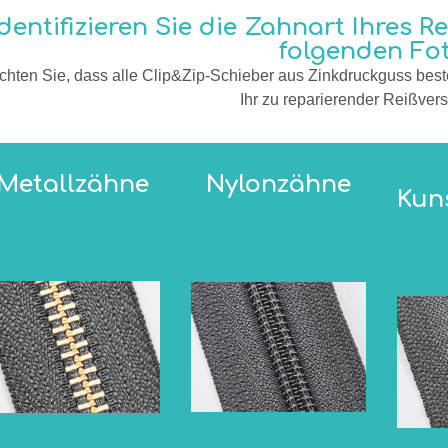
Identifizieren Sie die Zahnart Ihres R
folgenden Fot
hten Sie, dass alle Clip&Zip-Schieber aus Zinkdruckguss bes
Ihr zu reparierender Reißvers
Metallzähne
Nylonzähne
Kun