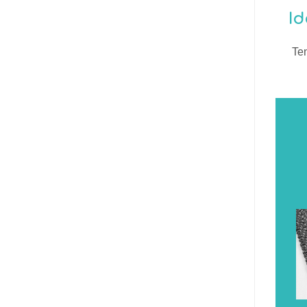
Id
Ten