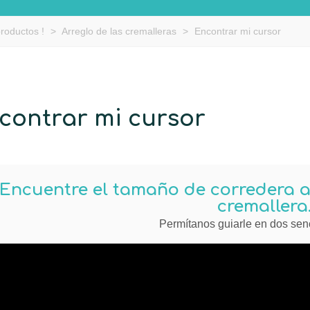
productos !
>
Arreglo de las cremalleras
>
Encontrar mi cursor
contrar mi cursor
Encuentre el tamaño de corredera 
cremallera
Permítanos guiarle en dos senc