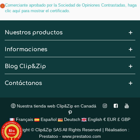
Comerciante aprobado por la Sociedad de Opiniones Contrastadas,
haga
clic aquí para mostrar el certificado
.
Nuestros productos
Informaciones
Blog Clip&Zip
Contáctanos
Nuestra tienda web Clip&Zip en Canadá
Français
Español
Deutsch
English
€ EUR
£ GBP
Copyright © Clip&Zip SAS All Rights Reserved | Réalisation :
9.1
/10
13109 notas
Prestatoo - www.prestatoo.com