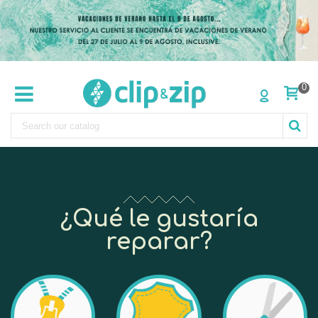
0
Add Your Text Here
¿Qué le gustaría
reparar?