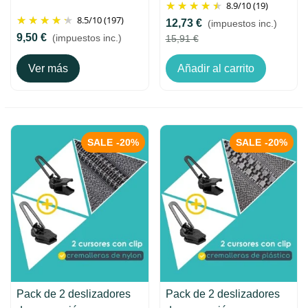
8.9
/
10
(19)
8.5
/
10
(197)
12,73 €
(impuestos inc.)
9,50 €
(impuestos inc.)
15,91 €
Ver más
Añadir al carrito
SALE
-20%
SALE
-20%
Pack de 2 deslizadores
Pack de 2 deslizadores