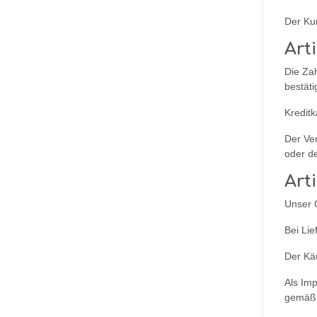
Der Kun
Art
Die Zah
bestäti
Kreditk
Der Ver
oder de
Art
Unser O
Bei Li
Der Käu
Als Imp
gemäß 