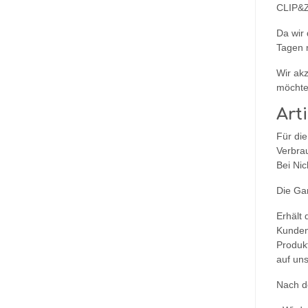
CLIP&Z
Da wir
Tagen n
Wir ak
möchten
Art
Für die
Verbra
Bei Ni
Die Ga
Erhält 
Kunden
Produkt
auf un
Nach d