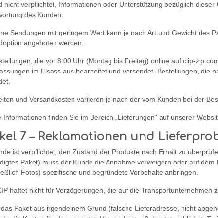
d nicht verpflichtet, Informationen oder Unterstützung bezüglich dieser 
wortung des Kunden.
ine Sendungen mit geringem Wert kann je nach Art und Gewicht des Pak
doption angeboten werden.
stellungen, die vor 8:00 Uhr (Montag bis Freitag) online auf clip-zip
lassungen im Elsass aus bearbeitet und versendet. Bestellungen, die
det.
eiten und Versandkosten variieren je nach der vom Kunden bei der Bes
 Informationen finden Sie im Bereich „Lieferungen“ auf unserer Websit
ikel 7 – Reklamationen und Lieferpro
de ist verpflichtet, den Zustand der Produkte nach Erhalt zu überprüf
digtes Paket) muss der Kunde die Annahme verweigern oder auf dem L
ießlich Fotos) spezifische und begründete Vorbehalte anbringen.
IP haftet nicht für Verzögerungen, die auf die Transportunternehmen z
e das Paket aus irgendeinem Grund (falsche Lieferadresse, nicht abgeh