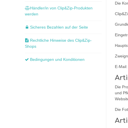
Die Kon
Händler/in von Clip&Zip-Produkten
Clip&Z
werden
Grundka
Sicheres Bezahlen auf der Seite
Einget
Rechtliche Hinweise des Clip&Zip-
Haupts
Shops
Zweign
Bedingungen und Konditionen
E-Mail:
Art
Die Pro
und Pfl
Websit
Die Fo
Arti