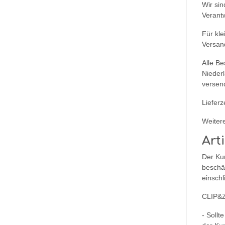
Wir sin
Verant
Für kle
Versan
Alle Be
Nieder
versen
Lieferz
Weitere
Art
Der Kun
beschä
einschl
CLIP&Z
- Sollt