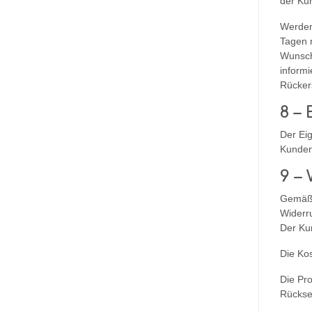
der Ku
Werden
Tagen 
Wunsch
informi
Rücker
8 –
Der Ei
Kunden
9 –
Gemäß 
Widerr
Der Ku
Die Ko
Die Pr
Rückse