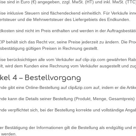
ise sind in Euro (€) angegeben, zzgl. MwSt. (HT) und inkl. MwSt. (TTC
ise inklusive Steuern sind flächendeckend einheitlich. Für Verkäufe inn
rtsteuer und die Mehrwertsteuer des Liefergebiets des Endkunden.
dkosten sind nicht im Preis enthalten und werden in der Auftragsbestä
P behält sich das Recht vor, seine Preise jederzeit zu ändern. Die P
sbestätigung gültigen Preisen in Rechnung gestellt.
ise berücksichtigen alle vom Verkäufer auf clip-zip.com gewährten Raba
lt, wird dem Kunden eine Rechnung vom Verkäufer ausgestellt und zu
ikel 4 – Bestellvorgang
de gibt eine Online-Bestellung auf clip&zip.com auf, indem er die Artik
de kann die Details seiner Bestellung (Produkt, Menge, Gesamtpreis) 
nde verpflichtet sich, bei der Bestellung korrekte und vollständige 
er Bestätigung der Informationen gilt die Bestellung als endgültig 
t werden.