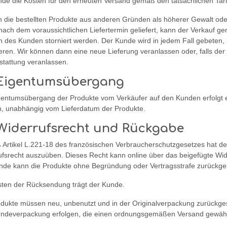
nde die Kosten für den erneuten Versand gemäß den tatsächlichen Tari
 die bestellten Produkte aus anderen Gründen als höherer Gewalt ode
nach dem voraussichtlichen Liefertermin geliefert, kann der Verkauf 
 des Kunden storniert werden. Der Kunde wird in jedem Fall gebeten, 
eren. Wir können dann eine neue Lieferung veranlassen oder, falls der
stattung veranlassen.
 Eigentumsübergang
gentumsübergang der Produkte vom Verkäufer auf den Kunden erfolgt e
, unabhängig vom Lieferdatum der Produkte.
 Widerrufsrecht und Rückgabe
Artikel L.221-18 des französischen Verbraucherschutzgesetzes hat der
ufsrecht auszuüben. Dieses Recht kann online über das beigefügte Wi
nde kann die Produkte ohne Begründung oder Vertragsstrafe zurückge
sten der Rücksendung trägt der Kunde.
odukte müssen neu, unbenutzt und in der Originalverpackung zurückg
ndeverpackung erfolgen, die einen ordnungsgemäßen Versand gewährl