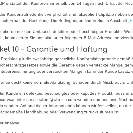
IP erstattet den Kaufpreis innerhalb von 14 Tagen nach Erhalt der Rü
 der Kundenzufriedenheit verpflichtet sind, akzeptiert Clip&Zip neben
ach Erhalt der Bestellung. Die Bedingungen finden Sie im Abschnitt
„R
zeptieren nur den Umtausch defekter oder beschädigter Produkte. Wen
, kontaktieren Sie uns bitte unter folgender E-Mail-Adresse: servicecli
ikel 10 – Garantie und Haftung
 Produkte gilt die zweijährige gesetzliche Konformitätsgarantie gemäß A
ucherschutzgesetzes sowie die Garantie gegen versteckte Mängel gemäß
chtübereinstimmung oder versteckten Mängeln kann der Kunde Ersatz 
rantie deckt keine normale Abnutzung, Schäden durch Missbrauch, Un
der Kunde ein defektes, beschädigtes oder kaputtes Produkt, muss er 
service unter serviceclient@clip-zip.com wenden und uns eine Nachrich
s senden. Anhand dieser Informationen können wir feststellen, ob der 
sachgemäße Handhabung oder Verwendung zurückzuführen ist.
er Analyse: