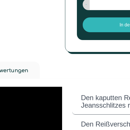
-
In d
wertungen
Den kaputten R
Jeansschlitzes 
Den Reißversch