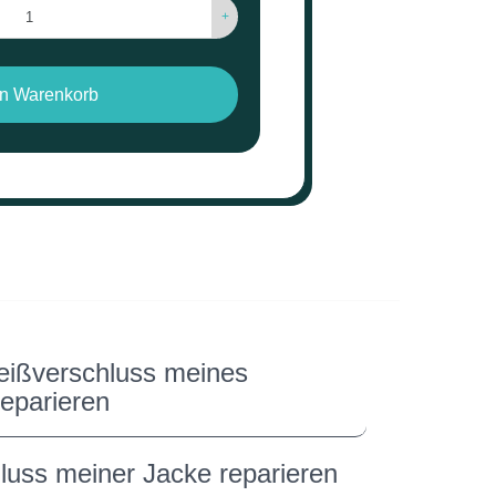
+
en Warenkorb
eißverschluss meines
reparieren
luss meiner Jacke reparieren