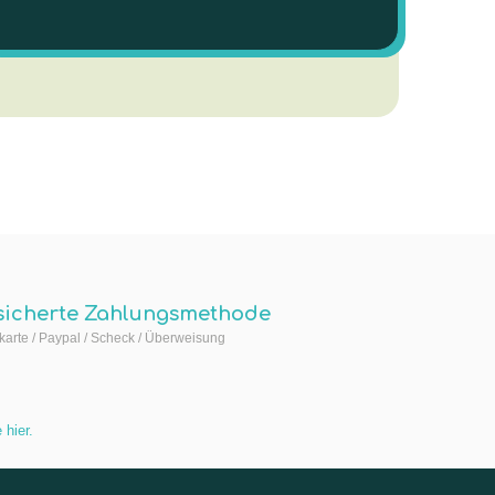
sicherte Zahlungsmethode
arte / Paypal / Scheck / Überweisung
 hier
.