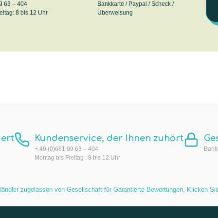
9 63 – 404
Bankkarte / Paypal / Scheck /
eitag: 8 bis 12 Uhr
Überweisung
ert
Kundenservice, der Ihnen zuhört
Ge
+ 49 (0)681 99 63 – 404
Bankk
Montag bis Freitag : 8 bis 12 Uhr
ändler zugelassen von Gesellschaft für Garantierte Bewertungen,
Klicken Sie