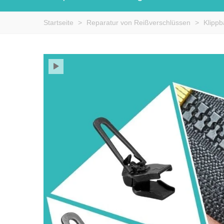
Startseite
>
Reparatur von Reißverschlüssen
>
Klippb