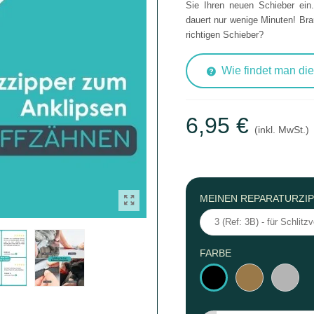
Sie Ihren neuen Schieber ein
dauert nur wenige Minuten! Br
richtigen Schieber?
Wie findet man die
6,95 €
(inkl. MwSt.)
MEINEN REPARATURZI
FARBE
Messing
Silber
Schwarz