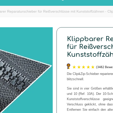
arer Reparaturschieber für Reißverschlüsse mit Kunststoffzähnen - Cli
Klippbarer R
für Reißversc
Kunststoffzä
Die Clip&Zip-Schieber reparier
blitzschnell.
Sie sind in vier Größen erhältl
und 10 (Ref. 10A). Der 10-Schi
Kunststoffverschlüsse geei
Verschluss geklickt, ohne da
Entfernen Sie einfach den alt