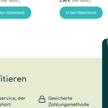
2,90 €
(inkl. MwSt.)
(inkl. MwSt.)
 den Warenkorb
In den Warenkorb
itieren
ervice, der
Gesicherte
uhört
Zahlungsmethode