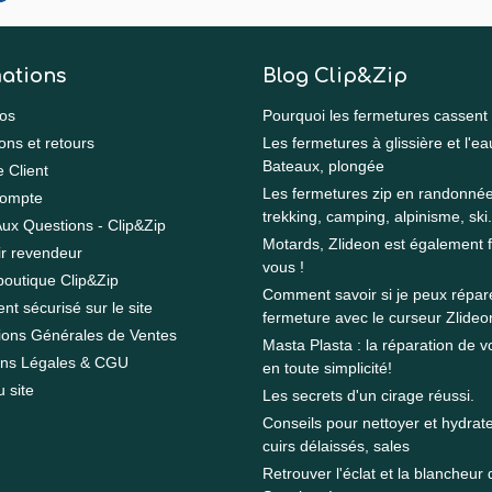
ations
Blog Clip&Zip
os
Pourquoi les fermetures cassent
ons et retours
Les fermetures à glissière et l'ea
Bateaux, plongée
e Client
Les fermetures zip en randonnée
ompte
trekking, camping, alpinisme, ski.
Aux Questions - Clip&Zip
Motards, Zlideon est également f
r revendeur
vous !
boutique Clip&Zip
Comment savoir si je peux répa
nt sécurisé sur le site
fermeture avec le curseur Zlideo
ions Générales de Ventes
Masta Plasta : la réparation de vo
ons Légales & CGU
en toute simplicité!
u site
Les secrets d'un cirage réussi.
Conseils pour nettoyer et hydrate
cuirs délaissés, sales
Retrouver l'éclat et la blancheur