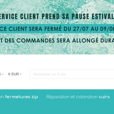
S
€ EUR
fermetures zip
cuirs
on
Réparation et coloration