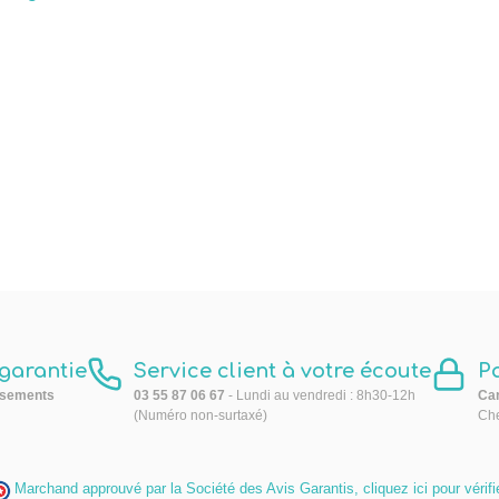
 garantie
Service client à votre écoute
P
sements
03 55 87 06 67
- Lundi au vendredi : 8h30-12h
Car
(Numéro non-surtaxé)
Che
Marchand approuvé par la Société des Avis Garantis,
cliquez ici pour vérifi