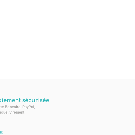
aiement sécurisée
te Bancaire
, PayPal,
que, Virement
er
.