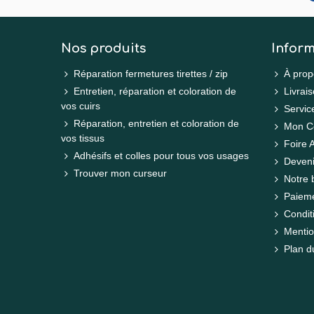
Nos produits
Inform
Réparation fermetures tirettes / zip
À prop
Entretien, réparation et coloration de
Livrais
vos cuirs
Servic
Réparation, entretien et coloration de
Mon C
vos tissus
Foire 
Adhésifs et colles pour tous vos usages
Deveni
Trouver mon curseur
Notre 
Paieme
Condit
Menti
Plan d