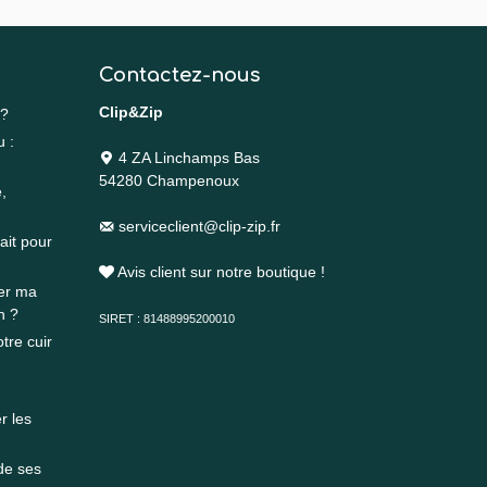
Contactez-nous
Clip&Zip
 ?
u :
4 ZA Linchamps Bas
54280 Champenoux
,
serviceclient@clip-zip.fr
ait pour
Avis client sur notre boutique !
rer ma
n ?
SIRET : 81488995200010
tre cuir
r les
 de ses