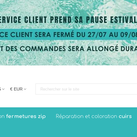
S
€ EUR
fermetures zip
cuirs
on
Réparation et coloration