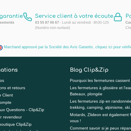
 garantie
Service client à votre écoute
P
sements
03 55 87 06 67
- Lundi au vendredi : 8h30-12h
Car
(Numéro non-surtaxé)
Che
Marchand approuvé par la Société des Avis Garantis,
cliquez ici pour vérifi
ations
Blog Clip&Zip
os
Pourquoi les fermetures cassent
ons et retours
Les fermetures à glissière et l'ea
Bateaux, plongée
e Client
Les fermetures zip en randonnée
ompte
trekking, camping, alpinisme, ski.
Aux Questions - Clip&Zip
Motards, Zlideon est également f
r revendeur
vous !
boutique Clip&Zip
Comment savoir si je peux répa