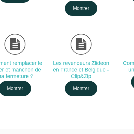
Montrer
ent remplacer le
Les revendeurs Zlideon
Comm
ier et manchon de
en France et Belgique -
un
a fermeture ?
Clip&Zip
Montrer
Montrer