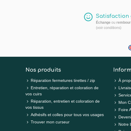
Satisfaction
Échange
ou
rembour
(voir conditions)
Nos produits
Inform
Réparation fermetures tirettes / zip
À prop
Entretien, réparation et coloration de
Livrais
vos cuirs
Servic
Réparation, entretien et coloration de
Mon C
vos tissus
Foire 
Adhésifs et colles pour tous vos usages
Deveni
Trouver mon curseur
Notre 