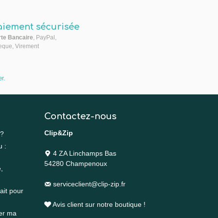
aiement sécurisée
te Bancaire
, PayPal,
que, Virement
er
.
Contactez-nous
Clip&Zip
 ?
u :
4 ZA Linchamps Bas
54280 Champenoux
,
serviceclient@clip-zip.fr
ait pour
Avis client sur notre boutique !
rer ma