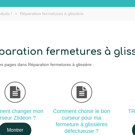
duits !
>
Réparation fermetures à glissière
paration fermetures à glis
es pages dans Réparation fermetures à glissière :
ent changer mon
Comment choisir le bon
T
rseur Zlideon ?
curseur pour ma
fermeture à glissières
Montrer
défectueuse ?