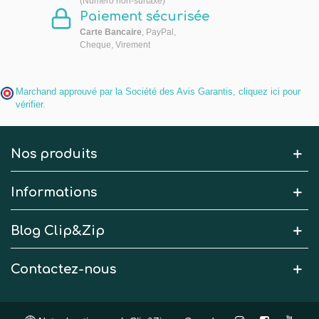
(Numéro non-surtaxé)
Paiement sécurisée
Carte Bancaire
, PayPal,
Cheque, Virement
Marchand approuvé par la Société des Avis Garantis,
cliquez ici pour
vérifier
.
Nos produits
Informations
Blog Clip&Zip
Contactez-nous