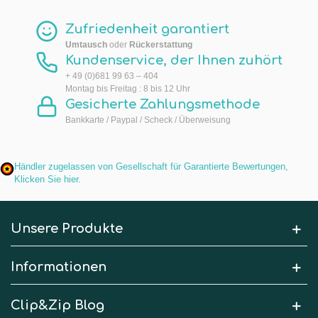
Zufriedenheit garantiert
Umtausch
oder
Rückerstattung
Kundenservice, der Ihnen zuhört
+ 49 (0)681 99 63 – 404
Montag bis Freitag : 8 bis 12 Uhr
Gesicherte Zahlungsmethode
Bankkarte / Paypal / Scheck / Überweisung
Händler zugelassen von Gesellschaft für Garantierte Bewertungen,
Klicken Sie hier
.
Unsere Produkte
Informationen
Clip&Zip Blog