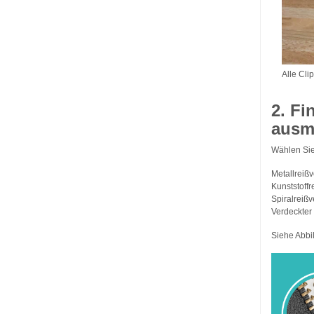
Alle Cli
2. Fi
ausm
Wählen Sie 
Metallreißv
Kunststoff
Spiralreiß
Verdeckter
Siehe Abbi