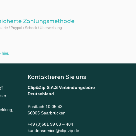
sicherte Zahlungsmethode
arte / Paypal / Scheck / Überweisung
 hier
.
Kontaktieren Sie uns
Clip&Zip S.A.S Verbindungsbüro
t?
Deutschland
ser:
Postfach 10 05 43
ekking,
66005 Saarbrücken
+49 (0)681 99 63 – 404
kundenservice@clip-zip.de