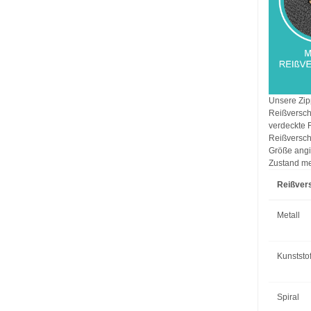
Unsere Zipp
Reißverschl
verdeckte 
Reißversch
Größe angi
Zustand me
Reißver
Metall
Kunststof
Spiral