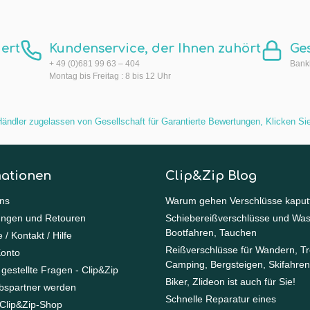
ert
Kundenservice, der Ihnen zuhört
Ge
+ 49 (0)681 99 63 – 404
Bankk
Montag bis Freitag : 8 bis 12 Uhr
ändler zugelassen von Gesellschaft für Garantierte Bewertungen,
Klicken Sie
mationen
Clip&Zip Blog
ns
Warum gehen Verschlüsse kaput
ungen und Retouren
Schiebereißverschlüsse und Was
Bootfahren, Tauchen
 / Kontakt / Hilfe
Reißverschlüsse für Wandern, Tr
Konto
Camping, Bergsteigen, Skifahren
 gestellte Fragen - Clip&Zip
Biker, Zlideon ist auch für Sie!
ebspartner werden
Schnelle Reparatur eines
Clip&Zip-Shop