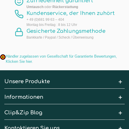
Zufriedenheit garantiert
Umtausch
oder
Rückerstattung
Kundenservice, der Ihnen zuhört
+ 49 (0)681 99 63 – 404
Montag bis Freitag : 8 bis 12 Uhr
Gesicherte Zahlungsmethode
Bankkarte / Paypal / Scheck / Überweisung
Händler zugelassen von Gesellschaft für Garantierte Bewertungen,
Klicken Sie hier
.
Unsere Produkte
Informationen
Clip&Zip Blog
Kontaktieren Sie uns