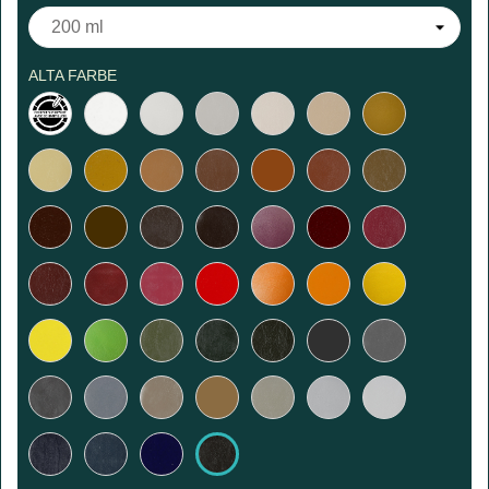
ALTA FARBE
benutzerdefinierte
Weiß
Klippenweiß
Wollweiß
Lachs-
Sand-
Honig
Farbe
Beige
Rosa
Strohgelb
Chamois
Karamell
Praline
Fuchs
Hellbraun
Bronze
Dunkelbraun
Café
Kastanienbraun
Dunkle
Traube
Bordeaux
Erdbeere
Schokolade
Weinrot
Mittelrot
Fuchsia
Rot
Safran
Orange
Curry
Gelb
Apfel
Olive
Tanne
Khaki
Anthrazit
Mausgrau
Mittelgrau
Beton
Taupe
Leinen
Kleister
Hellgrau
Lichtgrau
Marineblau
Petrolblau
Blau
Schwarz