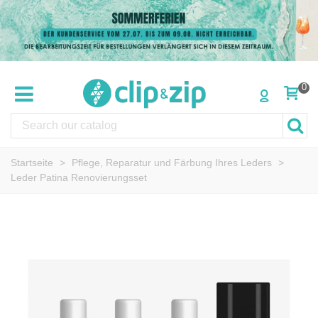
0
Startseite
>
Pflege, Reparatur und Färbung Ihres Leders
>
Leder Patina Renovierungsset