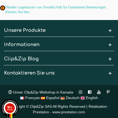
Händler zugelassen von Gesellschaft für Garantierte Bewertungen,
Klicken Sie hier
.
Unsere Produkte
Informationen
Clip&Zip Blog
Kontaktieren Sie uns
Unser Clip&Zip-Webshop in Kanada
Français
Español
Deutsch
English
Copyright © Clip&Zip SAS All Rights Reserved | Réalisation :
9.1
/10
13109 Noten
Prestatoo - www.prestatoo.com