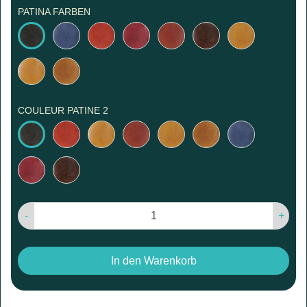
PATINA FARBEN
Blau
Rot
Bordeaux/Rubin
Rotbraun
Dunkelbraun
Gelbbraun
Schwarz
Gelb
Hellbraun
COULEUR PATINE 2
Rot
Gelb
Rotbraun
Gelbbraun
Hellbraun
Blau
Schwarz
Rubin/Bordeaux
Dunkelbraun
-
+
In den Warenkorb