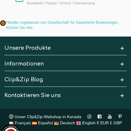
Bankkarte / Paypal / Scheck / Überweisung
Händler zugelassen von Gesellschaft für Garantierte Bewertungen,
Klicken Sie hier
.
Unsere Produkte
Informationen
Clip&Zip Blog
Kontaktieren Sie uns
Unser Clip&Zip-Webshop in Kanada
Français
Español
Deutsch
English
€ EUR
£ GBP