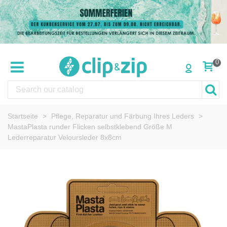
0
Startseite
>
Pflege, Reparatur und Färbung Ihres Leders
>
MastaPlasta runder Flicken selbstklebend Größe M
Lederreparatur Veloursleder 8x8cm