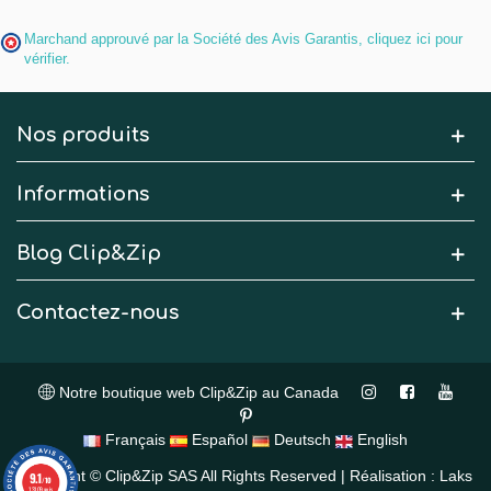
Marchand approuvé par la Société des Avis Garantis,
cliquez ici pour
vérifier
.
Nos produits
Informations
Blog Clip&Zip
Contactez-nous
Notre boutique web Clip&Zip au Canada
Français
Español
Deutsch
English
Copyright © Clip&Zip SAS All Rights Reserved | Réalisation : Laks
9.1
/10
13109 avis