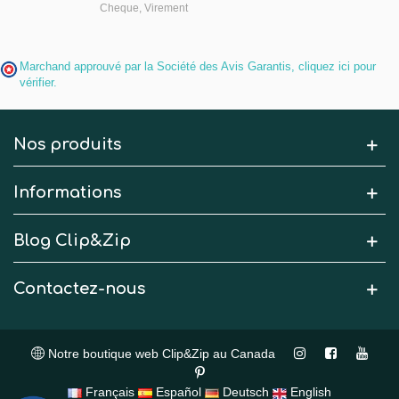
Cheque, Virement
Marchand approuvé par la Société des Avis Garantis,
cliquez ici pour
vérifier
.
Nos produits
Informations
Blog Clip&Zip
Contactez-nous
Notre boutique web Clip&Zip au Canada
Français
Español
Deutsch
English