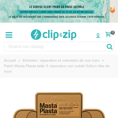
0
Accueil
>
Entretien, réparation et coloration de vos cuirs
>
Patch Masta Plasta taille S réparation cuir suédé 5x5cm tête de
mort