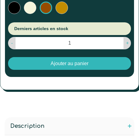
Noir
Beige
Brun
Brun
clair
Derniers articles en stock
-
+
Ajouter au panier
Description