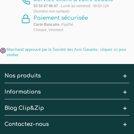
03 55 87 06 67
- Lundi au vendredi : 8h30-12h
(Numéro non-surtaxé)
Paiement sécurisée
Carte Bancaire
, PayPal,
Cheque, Virement
Marchand approuvé par la Société des Avis Garantis,
cliquez ici pour
vérifier
.
Nos produits
Informations
Blog Clip&Zip
Contactez-nous