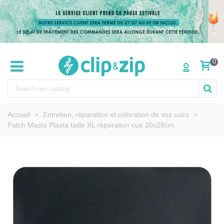
0
Accueil
>
Entretien, réparation et coloration de vos cuirs
>
Patch Masta Plasta taille XL réparation cuir 20x28cm