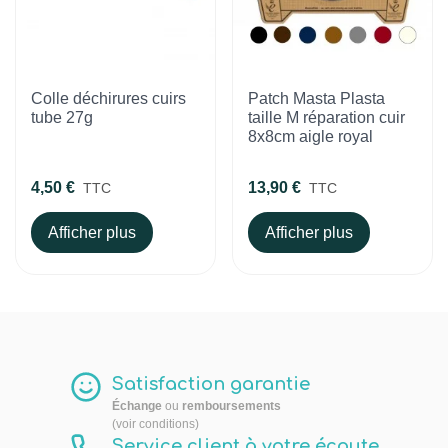
Colle déchirures cuirs
Patch Masta Plasta
tube 27g
taille M réparation cuir
8x8cm aigle royal
4,50 €
13,90 €
TTC
TTC
Afficher plus
Afficher plus
Satisfaction garantie
Échange
ou
remboursements
(voir conditions)
Service client à votre écoute