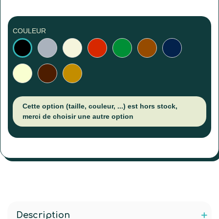
COULEUR
Gris
Beige
Rouge
Vert
Brun
Bleu
Noir
marine
Ivoire
Brun
Brun
foncé
clair
Cette option (taille, couleur, ...) est hors stock,
merci de choisir une autre option
Description