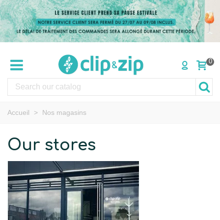
0
Accueil
>
Nos magasins
Our stores