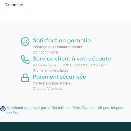
Dimanche
Satisfaction garantie
Échange
ou
remboursements
(voir conditions)
Service client à votre écoute
03 55 87 06 67
- Lundi au vendredi : 8h30-12h
(Numéro non-surtaxé)
Paiement sécurisée
Carte Bancaire
, PayPal,
Cheque, Virement
Marchand approuvé par la Société des Avis Garantis,
cliquez ici pour
vérifier
.