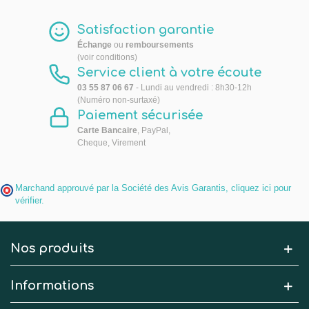
Satisfaction garantie
Échange
ou
remboursements
(voir conditions)
Service client à votre écoute
03 55 87 06 67
- Lundi au vendredi : 8h30-12h
(Numéro non-surtaxé)
Paiement sécurisée
Carte Bancaire
, PayPal,
Cheque, Virement
Marchand approuvé par la Société des Avis Garantis,
cliquez ici pour
vérifier
.
Nos produits
Informations