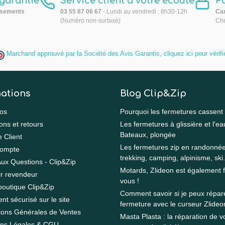
 garantie
Service client à votre écoute
P
sements
03 55 87 06 67
- Lundi au vendredi : 8h30-12h
Car
(Numéro non-surtaxé)
Che
Marchand approuvé par la Société des Avis Garantis,
cliquez ici pour vérifi
ations
Blog Clip&Zip
os
Pourquoi les fermetures cassent
ons et retours
Les fermetures à glissière et l'ea
Bateaux, plongée
e Client
Les fermetures zip en randonnée
ompte
trekking, camping, alpinisme, ski.
Aux Questions - Clip&Zip
Motards, Zlideon est également f
r revendeur
vous !
boutique Clip&Zip
Comment savoir si je peux répa
nt sécurisé sur le site
fermeture avec le curseur Zlideo
ions Générales de Ventes
Masta Plasta : la réparation de vo
ons Légales & CGU