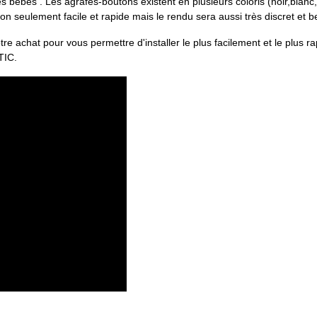
bébés . Les agrafes-boutons existent en plusieurs coloris (noir,blan
non seulement facile et rapide mais le rendu sera aussi très discret et b
otre achat pour vous permettre d'installer le plus facilement et le plus
s TIC.