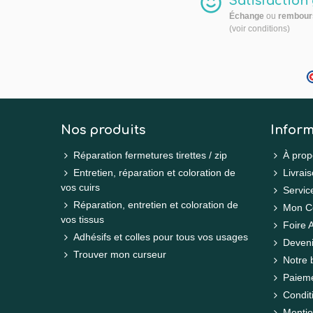
Satisfaction
Échange
ou
rembour
(voir conditions)
Nos produits
Inform
Réparation fermetures tirettes / zip
À prop
Entretien, réparation et coloration de
Livrais
vos cuirs
Servic
Réparation, entretien et coloration de
Mon C
vos tissus
Foire 
Adhésifs et colles pour tous vos usages
Deveni
Trouver mon curseur
Notre 
Paieme
Condit
Menti