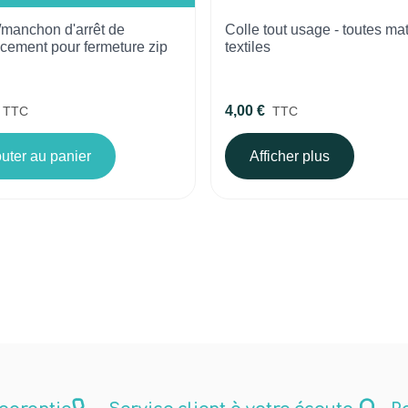
r/manchon d'arrêt de
Colle tout usage - toutes ma
cement pour fermeture zip
textiles
4,00 €
TTC
TTC
uter au panier
Afficher plus