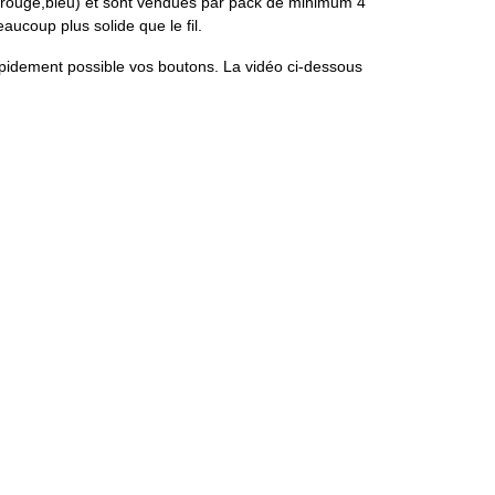
c,rouge,bleu) et sont vendues par pack de minimum 4
eaucoup plus solide que le fil.
 rapidement possible vos boutons. La vidéo ci-dessous