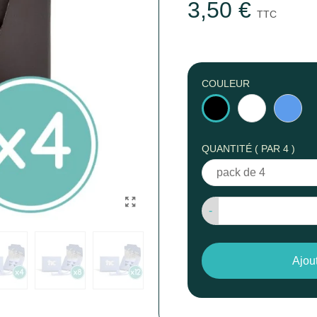
3,50 €
TTC
COULEUR
Blanc
Bleu
Noir
QUANTITÉ ( PAR 4 )
-
Ajou