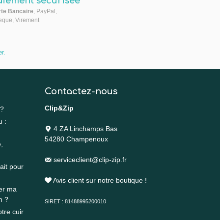
aiement sécurisée
te Bancaire
, PayPal,
que, Virement
er
.
Contactez-nous
Clip&Zip
 ?
u :
4 ZA Linchamps Bas
54280 Champenoux
,
serviceclient@clip-zip.fr
ait pour
Avis client sur notre boutique !
rer ma
n ?
SIRET : 81488995200010
tre cuir