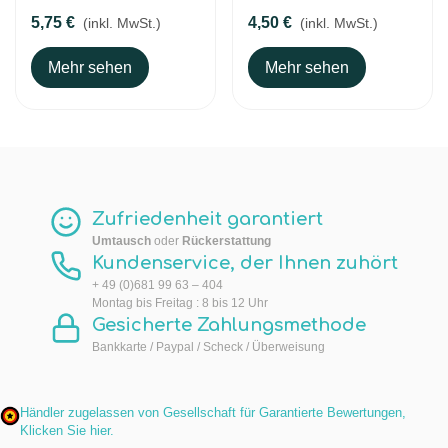
5,75 €
4,50 €
(inkl. MwSt.)
(inkl. MwSt.)
Mehr sehen
Mehr sehen
Zufriedenheit garantiert
Umtausch
oder
Rückerstattung
Kundenservice, der Ihnen zuhört
+ 49 (0)681 99 63 – 404
Montag bis Freitag : 8 bis 12 Uhr
Gesicherte Zahlungsmethode
Bankkarte / Paypal / Scheck / Überweisung
Händler zugelassen von Gesellschaft für Garantierte Bewertungen,
Klicken Sie hier
.