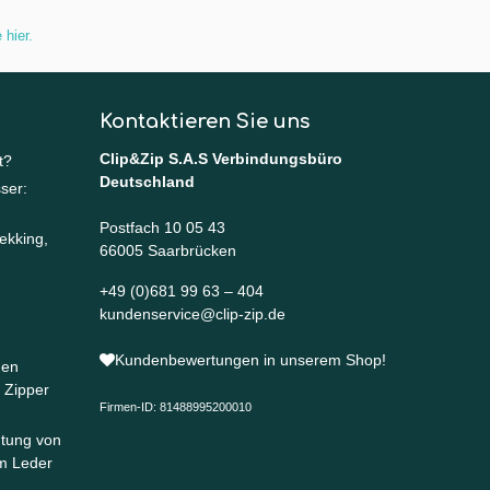
 hier
.
Kontaktieren Sie uns
Clip&Zip S.A.S Verbindungsbüro
t?
Deutschland
ser:
Postfach 10 05 43
ekking,
66005 Saarbrücken
+49 (0)681 99 63 – 404
kundenservice@clip-zip.de
Kundenbewertungen in unserem Shop!
nen
 Zipper
Firmen-ID: 81488995200010
htung von
m Leder