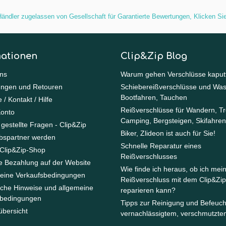
ändler zugelassen von Gesellschaft für Garantierte Bewertungen,
Klicken Sie
mationen
Clip&Zip Blog
ns
Warum gehen Verschlüsse kaput
ungen und Retouren
Schiebereißverschlüsse und Was
Bootfahren, Tauchen
 / Kontakt / Hilfe
Reißverschlüsse für Wandern, Tr
Konto
Camping, Bergsteigen, Skifahren
 gestellte Fragen - Clip&Zip
Biker, Zlideon ist auch für Sie!
ebspartner werden
Schnelle Reparatur eines
Clip&Zip-Shop
Reißverschlusses
e Bezahlung auf der Website
Wie finde ich heraus, ob ich mei
eine Verkaufsbedingungen
Reißverschluss mit dem Clip&Zip
iche Hinweise und allgemeine
reparieren kann?
bedingungen
Tipps zur Reinigung und Befeuc
übersicht
vernachlässigtem, verschmutzte