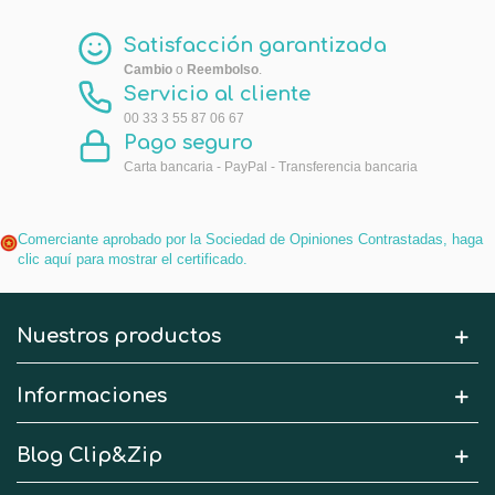
Satisfacción garantizada
Cambio
o
Reembolso
.
Servicio al cliente
00 33 3 55 87 06 67
Pago seguro
Carta bancaria - PayPal - Transferencia bancaria
Comerciante aprobado por la Sociedad de Opiniones Contrastadas,
haga
clic aquí para mostrar el certificado
.
Nuestros productos
Informaciones
Blog Clip&Zip