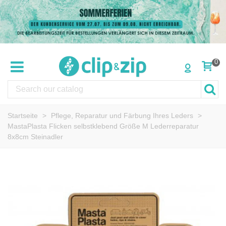
0
Startseite
>
Pflege, Reparatur und Färbung Ihres Leders
>
MastaPlasta Flicken selbstklebend Größe M Lederreparatur
8x8cm Steinadler