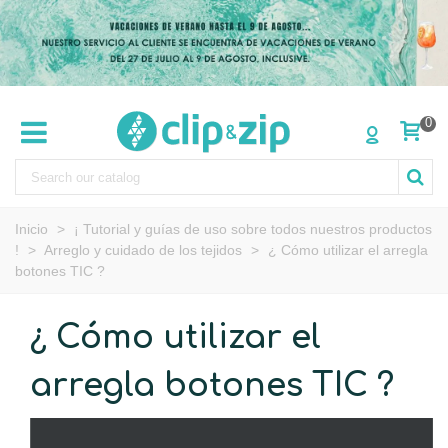
0
Inicio
>
¡ Tutorial y guías de uso sobre todos nuestros productos
!
>
Arreglo y cuidado de los tejidos
>
¿ Cómo utilizar el arregla
botones TIC ?
¿ Cómo utilizar el
arregla botones TIC ?