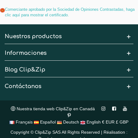
Comerciante aprobado por la Sociedad de Opiniones Contrastadas,
haga
clic aquí para mostrar el certificado
.
Nuestros productos
Informaciones
Blog Clip&Zip
Contáctanos
Nuestra tienda web Clip&Zip en Canadá
Français
Español
Deutsch
English
€ EUR
£ GBP
Copyright © Clip&Zip SAS All Rights Reserved | Réalisation :