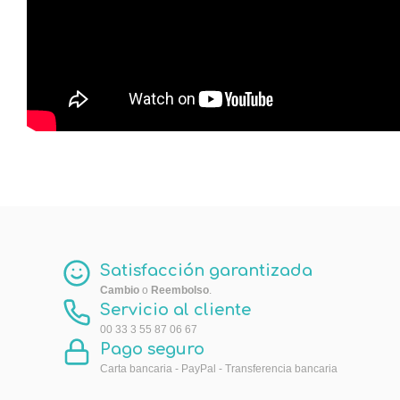
Satisfacción garantizada
Cambio
o
Reembolso
.
Servicio al cliente
00 33 3 55 87 06 67
Pago seguro
Carta bancaria - PayPal - Transferencia bancaria