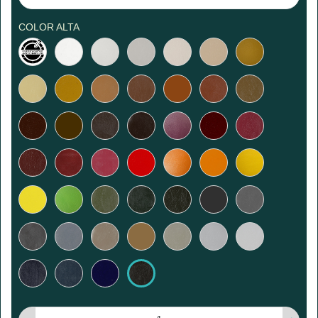
COLOR ALTA
Color
Blanco
Blanco
Blanco
Beige
Arena
Miel
a
arena
opaco
salmón
rosa
medida
Paja
Camello
Caramelo
Avellana
Pardo
Marrón
Bronce
claro
Marrón
Café
Castaña
Chocolate
Uva
Burdeos
Frambuesa
oscuro
negro
Lías
Rojo
Fuchsia
Rojo
Azafrán
Naranja
Curry
de
medio
vino
Amarillo
Manzana
Verde
Verde
Caqui
Antracita
Gris
oliva
abeto
ratón
Gris
Hormigón
Gris
Lino
Gris
Gris
Gris
medio
topo
masilla
claro
luminoso
Azul
Azul
Azul
Negro
marino
petrol