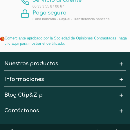
Servicio al cliente
00 33 3 55 87 06 67
Pago seguro
Carta bancaria - PayPal - Transferencia bancaria
Comerciante aprobado por la Sociedad de Opiniones Contrastadas,
haga
clic aquí para mostrar el certificado
.
Nuestros productos
Informaciones
Blog Clip&Zip
Contáctanos