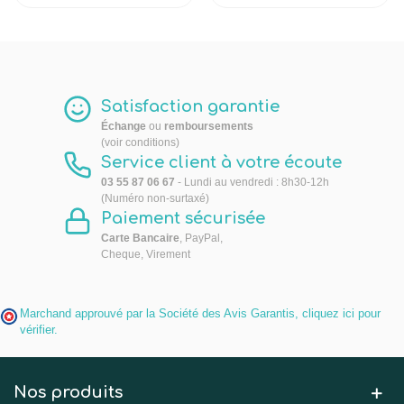
Satisfaction garantie
Échange
ou
remboursements
(voir conditions)
Service client à votre écoute
03 55 87 06 67
- Lundi au vendredi : 8h30-12h
(Numéro non-surtaxé)
Paiement sécurisée
Carte Bancaire
, PayPal,
Cheque, Virement
Marchand approuvé par la Société des Avis Garantis,
cliquez ici pour
vérifier
.
Nos produits