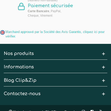
(Numéro non-surtaxé)
Paiement sécurisée
Carte Bancaire
, PayPal,
Cheque, Virement
Marchand approuvé par la Société des Avis Garantis,
cliquez ici pour
vérifier
.
Nos produits
Informations
Blog Clip&Zip
Contactez-nous