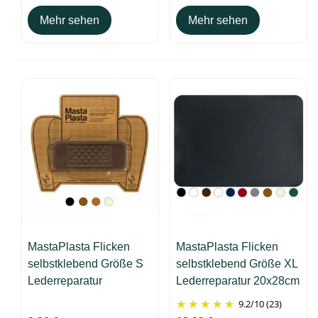
Mehr sehen
Mehr sehen
MastaPlasta Flicken
MastaPlasta Flicken
selbstklebend Größe S
selbstklebend Größe XL
Lederreparatur
Lederreparatur 20x28cm
Veloursleder 10x4cm -
9.2
/
10
(23)
Pflastermotiv