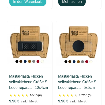
In den Warenkorb
Mehr sehen
MastaPlasta Flicken
MastaPlasta Flicken
selbstklebend Größe S
selbstklebend Größe S
Lederreparatur 10x4cm
Lederreparatur 5x5cm
Pflastermotiv
10
/
10
(6)
8.7
/
10
(6)
9,90 €
9,90 €
(inkl. MwSt.)
(inkl. MwSt.)