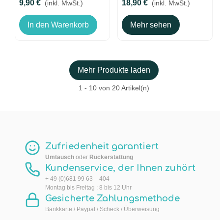
9,90 €
18,90 €
(inkl. MwSt.)
(inkl. MwSt.)
In den Warenkorb
Mehr sehen
Mehr Produkte laden
1
- 10 von 20 Artikel(n)
Zufriedenheit garantiert
Umtausch
oder
Rückerstattung
Kundenservice, der Ihnen zuhört
+ 49 (0)681 99 63 – 404
Montag bis Freitag : 8 bis 12 Uhr
Gesicherte Zahlungsmethode
Bankkarte / Paypal / Scheck / Überweisung