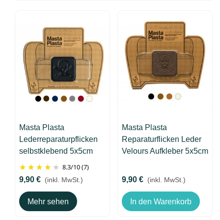
Masta Plasta
Masta Plasta
Lederreparaturpflicken
Reparaturflicken Leder
selbstklebend 5x5cm
Velours Aufkleber 5x5cm
Größe S Totenkopf
Größe S Totenkopf
8.3
/
10
(7)
9,90 €
9,90 €
(inkl. MwSt.)
(inkl. MwSt.)
Mehr sehen
In den Warenkorb