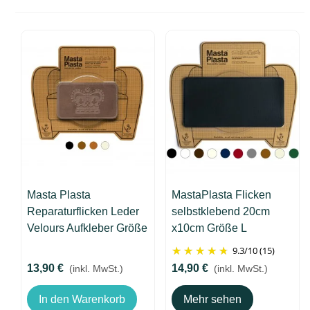
Masta Plasta
MastaPlasta Flicken
Reparaturflicken Leder
selbstklebend 20cm
Velours Aufkleber Größe
x10cm Größe L
M 10x6cm - Königskrone
Lederreparatur
9.3
/
10
(15)
13,90 €
14,90 €
(inkl. MwSt.)
(inkl. MwSt.)
In den Warenkorb
Mehr sehen