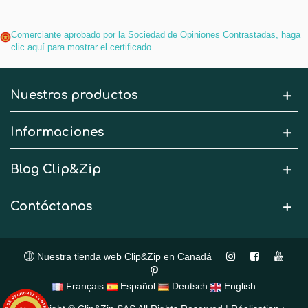
Comerciante aprobado por la Sociedad de Opiniones Contrastadas,
haga
clic aquí para mostrar el certificado
.
Nuestros productos
Informaciones
Blog Clip&Zip
Contáctanos
Nuestra tienda web Clip&Zip en Canadá
Français
Español
Deutsch
English