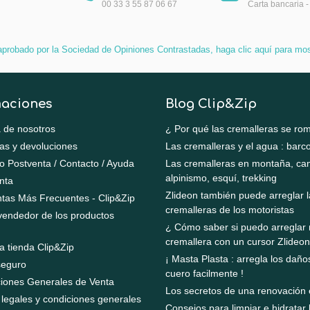
00 33 3 55 87 06 67
Carta bancaria -
aprobado por la Sociedad de Opiniones Contrastadas,
haga clic aquí para most
maciones
Blog Clip&Zip
 de nosotros
¿ Por qué las cremalleras se ro
as y devoluciones
Las cremalleras y el agua : barc
io Postventa / Contacto / Ayuda
Las cremalleras en montaña, ca
alpinismo, esquí, trekking
nta
Zlideon también puede arreglar l
tas Más Frecuentes - Clip&Zip
cremalleras de los motoristas
vendedor de los productos
¿ Cómo saber si puedo arreglar 
cremallera con un cursor Zlideon
a tienda Clip&Zip
¡ Masta Plasta : arregla los daño
seguro
cuero facilmente !
iones Generales de Venta
Los secretos de una renovación 
 legales y condiciones generales
Consejos para limpiar e hidratar 