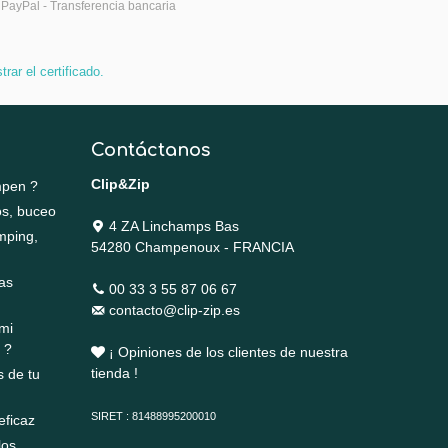
 PayPal - Transferencia bancaria
rar el certificado
.
Contáctanos
Clip&Zip
mpen ?
os, buceo
4 ZA Linchamps Bas
mping,
54280 Champenoux - FRANCIA
as
00 33 3 55 87 06 67
contacto@clip-zip.es
mi
 ?
¡ Opiniones de los clientes de nuestra
tienda !
s de tu
SIRET : 81488995200010
eficaz
los