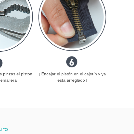
 pinzas el pistón
¡ Encajar el pistón en el cajetín y ya
remallera
está arreglado !
uro