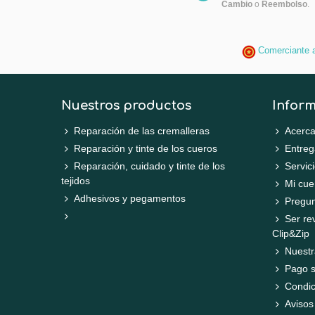
Cambio
o
Reembolso
.
Comerciante 
Nuestros productos
Infor
Reparación de las cremalleras
Acerca
Reparación y tinte de los cueros
Entreg
Reparación, cuidado y tinte de los
Servic
tejidos
Mi cue
Adhesivos y pegamentos
Pregun
Ser re
Clip&Zip
Nuestr
Pago 
Condic
Avisos