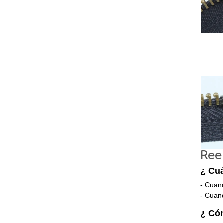
Ree
¿ Cuá
- Cuand
- Cuand
¿ Cóm