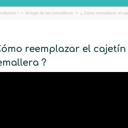
productos !
>
Arreglo de las cremalleras
>
¿ Cómo reemplazar el cajet
Cómo reemplazar el cajetín 
emallera ?