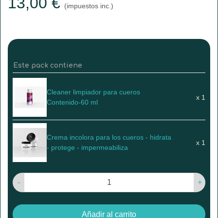
13,00 €
(impuestos inc.)
Este pack contiene
Cleaner limpiador para cueros
4,50 €
x 1
Contenido-60 ml
Crema incolora para los cueros - hidrata
8,05 €
x 1
- protege - impermeabiliza
-
+
Añadir al carrito