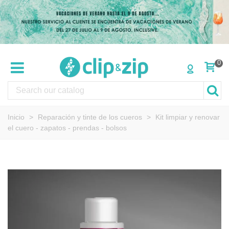
0
Inicio
>
Reparación y tinte de los cueros
>
Kit limpiar y renovar
el cuero - zapatos - prendas - bolsos