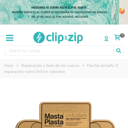
0
Inicio
>
Reparación y tinte de los cueros
>
Parche tamaño S
reparación cuero 5x5cm calavera