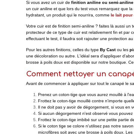
Si vous avez un cuir de
finition aniline ou semi-aniline
un cuir aniline et que lors du test vous remarquez que la co
hydratant, un produit qui le nourrira, comme
le lait pour
Votre cuir est de finition semi-aniline ? faites là aussi u
protecteur de ce type de cuir est relativement fin et par
effectuant le test, il faudra soit rajouter une protection au 
Pour les autres finitions, celles du type
By Cast
ou les
p
une décoloration ou autre. L'idéal sera d'appliquer d'abor
brosse à poils doux est disponible sur notre boutique. Ce 
Comment nettoyer un canapé
Avant de commencer à appliquer sur tout le canapé le sav
Prenez un coton-tige que vous aurez mouillé à l'ea
Frottez le coton-tige mouillé contre n'importe quell
Il ne doit pas y avoir de dégorgement, si vous en vo
Si aucun dégorgement n'est observé vous pouvez c
Frottez le coton-tige imbibé sur une petite partie de
Si le coton tige se colore n'utilisez pas notre savon
microfibres soit avec une brosse à poils doux. Les 