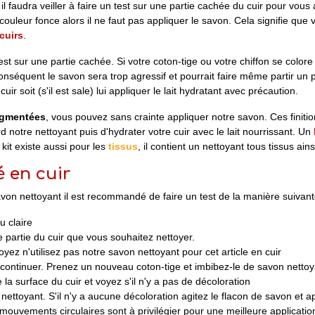
il faudra veiller à faire un test sur une partie cachée du cuir pour vou
uleur fonce alors il ne faut pas appliquer le savon. Cela signifie que vot
 cuirs
.
n test sur une partie cachée. Si votre coton-tige ou votre chiffon se color
 conséquent le savon sera trop agressif et pourrait faire même partir u
cuir soit (s'il est sale) lui appliquer le lait hydratant avec précaution.
igmentées
, vous pouvez sans crainte appliquer notre savon. Ces finitio
d notre nettoyant puis d'hydrater votre cuir avec le lait nourrissant. Un
kit existe aussi pour les
tissus
, il contient un nettoyant tous tissus ai
 en cuir
on nettoyant il est recommandé de faire un test de la manière suivante
u claire
e partie du cuir que vous souhaitez nettoyer.
yez n'utilisez pas notre savon nettoyant pour cet article en cuir
ontinuer. Prenez un nouveau coton-tige et imbibez-le de savon nettoy
 la surface du cuir et voyez s'il n'y a pas de décoloration
 nettoyant. S'il n'y a aucune décoloration agitez le flacon de savon et ap
mouvements circulaires sont à privilégier pour une meilleure applicatio