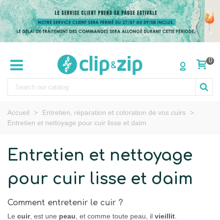
0
Accueil
>
Entretien, réparation et coloration de vos cuirs
>
Entretien et nettoyage pour cuir lisse et daim
Entretien et nettoyage
pour cuir lisse et daim
Comment entretenir le cuir ?
Le
cuir
, est une
peau
, et comme toute peau, il
vieillit
.