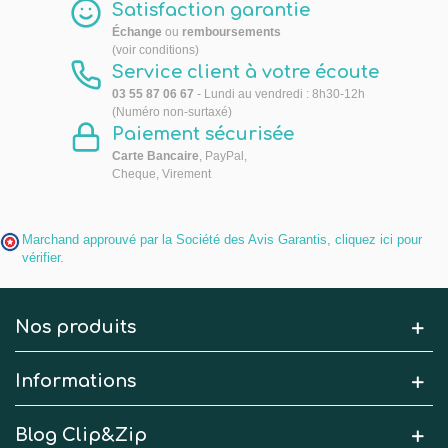
Satisfaction garantie
Échange
ou
remboursements
(voir conditions)
Service client à votre écoute
03 55 87 06 67
- Lundi au vendredi : 8h30-12h
(Numéro non-surtaxé)
Paiement sécurisée
Carte Bancaire
, PayPal,
Cheque, Virement
Marchand approuvé par la Société des Avis Garantis,
cliquez ici pour
vérifier
.
Nos produits
Informations
Blog Clip&Zip