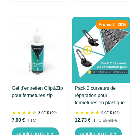
Promo !
-20%
Gel d'entretien Clip&Zip
Pack 2 curseurs de
pour fermetures zip
réparation pour
fermetures en plastique
– Clip&Zip
8.6
/
10
(40)
9.6
/
10
(42)
7,90 €
12,73 €
TTC
TTC
15,91 €
Ajouter au panier
Ajouter au panier