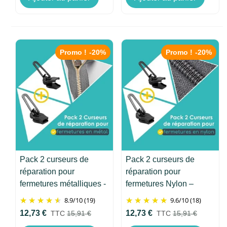
Promo !
-20%
Promo !
-20%
Pack 2 curseurs de
Pack 2 curseurs de
réparation pour
réparation pour
fermetures métalliques -
fermetures Nylon –
Clip&Zip
Clip&Zip
8.9
/
10
(19)
9.6
/
10
(18)
12,73 €
12,73 €
TTC
15,91 €
TTC
15,91 €